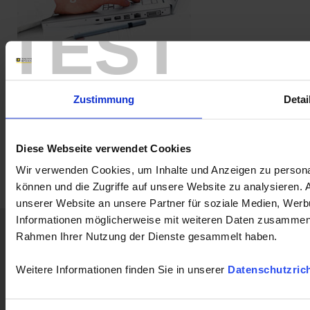
TEST
CA
FTV100
CA8333
Firmware
CA8
8345
8345
F607
F407
CA8336
1954
PEL102
DOX
Zustimmung
Detai
Diese Webseite verwendet Cookies
Wir verwenden Cookies, um Inhalte und Anzeigen zu personal
können und die Zugriffe auf unsere Website zu analysieren.
unserer Website an unsere Partner für soziale Medien, Werb
Informationen möglicherweise mit weiteren Daten zusammen, d
Home
Neuigkeiten
Konzern
Produkte
Rahmen Ihrer Nutzung der Dienste gesammelt haben.
Begleiten Sie
Support
Publikat.
Presse
Weitere Informationen finden Sie in unserer
Datenschutzrich
uns
Kontakt