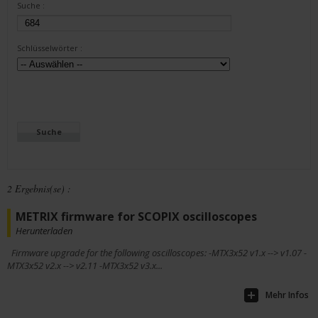
Suche :
Schlüsselwörter :
2 Ergebnis(se) :
METRIX firmware for SCOPIX oscilloscopes
Herunterladen
Firmware upgrade for the following oscilloscopes: -MTX3x52 v1.x --> v1.07 -
MTX3x52 v2.x --> v2.11 -MTX3x52 v3.x...
Mehr Infos