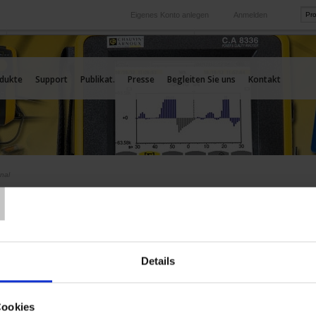
Eigenes Konto anlegen
Anmelden
International
Unsere Auslands-Tochtergesellschaften
dukte
Support
Publikat.
Presse
Begleiten Sie uns
Kontakt
T
onal
CHE
INTERNATIONAL
 auf die Karte, um unsere Standorte zu sehen
Details
Cookies