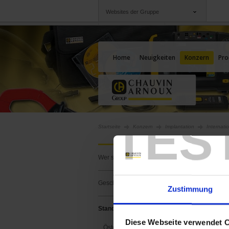
Websites der Gruppe
Gruppe
Unternehmen
Chauvin Arnoux
Angebote für Sie
Home
Neuigkeiten
Konzern
Pro
TES
Startseite
Konzern
Implantation
Internati
AUTRI
Wer sind wir ?
Klicken Sie
Geschichte
Zustimmung
Standorte
Diese Webseite verwendet 
Österreich