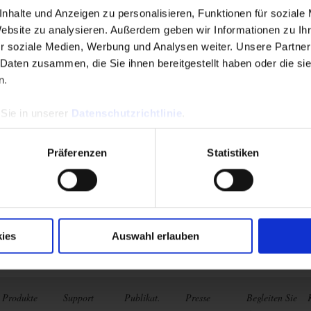
nhalte und Anzeigen zu personalisieren, Funktionen für soziale
Website zu analysieren. Außerdem geben wir Informationen zu I
r soziale Medien, Werbung und Analysen weiter. Unsere Partner
d
 Daten zusammen, die Sie ihnen bereitgestellt haben oder die s
n.
sten
 Sie in unserer
Datenschutzrichtlinie
.
Präferenzen
Statistiken
en
ies
Auswahl erlauben
s Königreich
Produkte
Support
Publikat.
Presse
Begleiten Sie