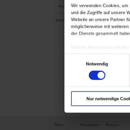
Wir verwenden Cookies, um I
International
China
und die Zugriffe auf unsere 
Website an unsere Partner fü
Dienstleistungen
Deutschlan
möglicherweise mit weiteren
Frankreich
der Dienste gesammelt habe
Italien
Mittlerer O
Weitere Informationen finden
Österreich
Einwilligungsauswahl
Notwendig
Schweiz
Skandinavi
Spanien
USA
Nur notwendige Cook
Vereinigte
Home
Neuigkeiten
Konzern