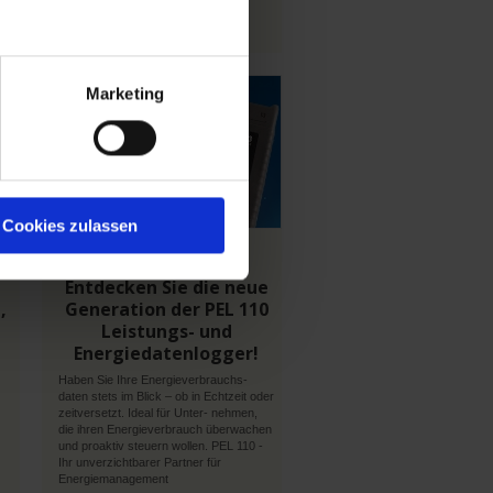
h
Marketing
En
savoir
plus
Cookies zulassen
09 Juni 2026
Entdecken Sie die neue
,
Generation der PEL 110
Leistungs- und
Energiedatenlogger!
Haben Sie Ihre Energieverbrauchs-
daten stets im Blick – ob in Echtzeit oder
zeitversetzt. Ideal für Unter- nehmen,
die ihren Energieverbrauch überwachen
und proaktiv steuern wollen. PEL 110 -
Ihr unverzichtbarer Partner für
Energiemanagement