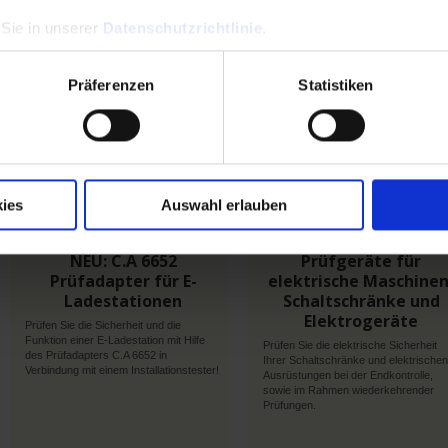
angeschlossenen Verbraucher einfac
zu ermitteln.
 Sie in unserer
Datenschutzrichtlinie
.
Präferenzen
Statistiken
En
En
savoir
savoir
plus
plus
ies
Auswahl erlauben
17 Juni 2026
15 Juni 2026
NEU: C.A 6652
Prüfgeräte für
Prüfadapter für E-
elektrische Maschinen
Ladestationen
Schaltschränke und
Elektrogeräte
Prüfen Sie die Sicherheit und die
Funktion einer E-Ladestation mit Hilfe
Prüfen Sie die elektrische Sicherheit
des Prüfadapters C.A 6652 in
Ihrer Schaltschränke und elektrischen
Verbindung mit einem Installationstester!
Ausrüstungen bei der Endkontrolle,
sowie im Rahmen wiederkehrender
Prüfungen.