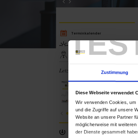
TES
Terminkalender
Besondere Angebote
Ausbildung
Letzte Veröffentlichungen
Zustimmung
Preisliste 2026 - gültig
ab 01.01.2026
Diese Webseite verwendet 
Wir verwenden Cookies, um I
und die Zugriffe auf unsere 
Website an unsere Partner fü
möglicherweise mit weiteren
der Dienste gesammelt habe
Produkte