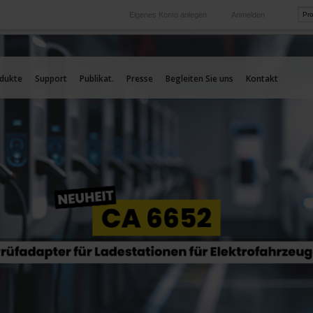
Eigenes Konto anlegen
Anmelden
International
Unsere Auslands-Tochtergesellschaften
dukte
Support
Publikat.
Presse
Begleiten Sie uns
Kontakt