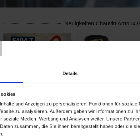
Neuigkeiten Chauvin Arnoux
T
En
En
savoir
savoir
plus
plus
Details
07 Juli 2026
29 Juni 2026
NEU: F404T
NEU: C.A 6611/6612
Cookies
Vielfachmesszange für
Drehfeldrichtungs-
nhalte und Anzeigen zu personalisieren, Funktionen für soziale
Photovoltaikanlagen
und/oder
Website zu analysieren. Außerdem geben wir Informationen zu I
Motordrehrichtungspr
Die Vielfachmesszange F404T basiert
r soziale Medien, Werbung und Analysen weiter. Unsere Partner
auf der bewährten F404 und wurde
Diese beiden handlichen Geräte sind
speziell für den Einsatz an
unverzichtbare Instrumente, um die
 Daten zusammen, die Sie ihnen bereitgestellt haben oder die s
Photovoltaikanlagen entwickelt.
Phasenfolge der Außenleiter einer
n.
elektrischen Anlage und die
Drehrichtung der daran