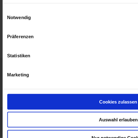
Einwilligungsauswahl
Notwendig
Präferenzen
Statistiken
Home
Neuigkeiten
Konzern
Produkte
Marketing
Begleiten Sie
Support
Publikat.
Presse
uns
Kontakt
Cookies zulassen
Allgemeine Verkaufs- und Lieferbedingungen
Impressum / Haftungsausschluss
Auswahl erlauben
GDPR
LinkedIn
Facebook
Twitter
Instagram
Nur notwendige Cook