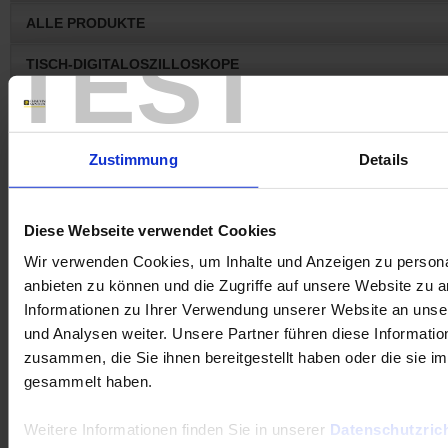
ALLE PRODUKTE
TEST
TISCH-DIGITALOSZILLOSKOPE
PRODUITS OBSOLÈTES
Zustimmung
Details
Diese Webseite verwendet Cookies
Wir verwenden Cookies, um Inhalte und Anzeigen zu personal
anbieten zu können und die Zugriffe auf unsere Website zu 
Informationen zu Ihrer Verwendung unserer Website an unse
Frage an einen Service-Techniker
und Analysen weiter. Unsere Partner führen diese Informati
zusammen, die Sie ihnen bereitgestellt haben oder die sie 
gesammelt haben.
Firmware
CA8345
LabWin
F407
PEL102
CA6161
CA1550
8435
Weitere Informationen finden Sie in unserer
Datenschutzrich
8345
CA8333
PEL103
CA8336
Clamp