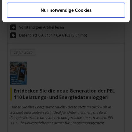
Prüfen Sie die elektrische Sicherheit Ihrer Schaltschränke und
elektrischen Ausrüstungen bei der Endkontrolle, sowie im Rahmen
Nur notwendige Cookies
wiederkehrender Prüfungen.
Vollständigen Artikel lesen
Datenblatt C.A 6161 / C.A 6163 (3.64 mo)
09 Jun 2026
Entdecken Sie die neue Generation der PEL
110 Leistungs- und Energiedatenlogger!
Haben Sie Ihre Energieverbrauchs- daten stets im Blick – ob in
Echtzeit oder zeitversetzt. Ideal für Unter- nehmen, die ihren
Energieverbrauch überwachen und proaktiv steuern wollen. PEL
110 - Ihr unverzichtbarer Partner für Energiemanagement