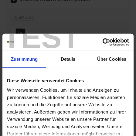
25 Jun 2026
TEST
NEU: C.A 6683 LOCAT Leitungs- und
Zustimmung
Details
Über Cookies
Metallsuchgerät
Der C.A 6683 LOCAT – das praktische Ortungsgerät für Elektro-,
Sanitär- und Heizungsinstallationen – macht Leitungen und
Diese Webseite verwendet Cookies
Fehlerquellen schnell sichtbar.
Wir verwenden Cookies, um Inhalte und Anzeigen zu
Vollständigen Artikel lesen
personalisieren, Funktionen für soziale Medien anbieten
zu können und die Zugriffe auf unsere Website zu
analysieren. Außerdem geben wir Informationen zu Ihrer
17 Jun 2026
Verwendung unserer Website an unsere Partner für
soziale Medien, Werbung und Analysen weiter. Unsere
Partner führen diese Informationen möglicherweise mit