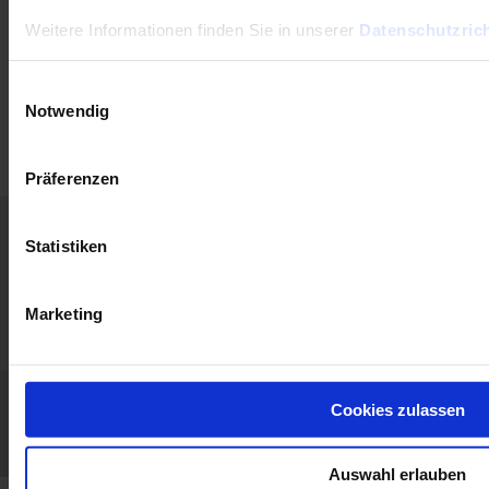
Weitere Informationen finden Sie in unserer
Datenschutzrich
Einwilligungsauswahl
Notwendig
Präferenzen
Home
Neuigkeiten
Konzern
Produkte
Statistiken
Begleiten Sie
Support
Publikat.
Presse
uns
Marketing
Kontakt
Allgemeine Verkaufs- und Lieferbedingungen
Impressum / Haftungsausschluss
Cookies zulassen
GDPR
LinkedIn
Facebook
Twitter
Instagram
Auswahl erlauben