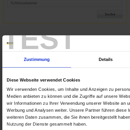
TEST
Zustimmung
Details
Diese Webseite verwendet Cookies
Wir verwenden Cookies, um Inhalte und Anzeigen zu personal
Frage an einen Service-Techniker
Medien anbieten zu können und die Zugriffe auf unsere Web
wir Informationen zu Ihrer Verwendung unserer Website an un
Werbung und Analysen weiter. Unsere Partner führen diese 
weiteren Daten zusammen, die Sie ihnen bereitgestellt habe
F407
CA8336
CA
CA6161
CA8331
CA1550
Nutzung der Dienste gesammelt haben.
CA8345
LabView
Firmware
8345
F607
PEL102
P
8336
CA6163