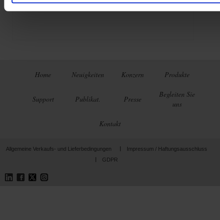
Home
Neuigkeiten
Konzern
Produkte
Begleiten Sie
Support
Publikat.
Presse
uns
Kontakt
Allgemeine Verkaufs- und Lieferbedingungen
Impressum / Haftungsausschluss
GDPR
LinkedIn
Facebook
Twitter
Instagram