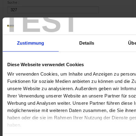
Suche :
TEST
Schlüsselwörter :
Zustimmung
Details
Übe
Diese Webseite verwendet Cookies
Wir verwenden Cookies, um Inhalte und Anzeigen zu persona
1 Ergebnis(se) :
Funktionen für soziale Medien anbieten zu können und die Zug
unsere Website zu analysieren. Außerdem geben wir Informa
METRIX ScopeNet
Ihrer Verwendung unserer Website an unsere Partner für soz
Herunterladen
Werbung und Analysen weiter. Unsere Partner führen diese 
ScopeNet lets you, from your tablet or Android phone :
möglicherweise mit weiteren Daten zusammen, die Sie ihnen 
- View waveforms live
haben oder die sie im Rahmen Ihrer Nutzung der Dienste g
- Perform measurements and analyses
- Take screenshots of the...
haben.