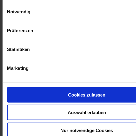
Mehr Infos
Weitere Informationen finden Sie in unserer
Datenschutzrich
Einwilligungsauswahl
Notwendig
Präferenzen
Statistiken
Marketing
Frage an einen Service-Techniker
Cookies zulassen
CA8345
LabView
8345
CA
CA8336
PEL103
8435
logiciel
Auswahl erlauben
8345
MTX
LabWindows
Firmware
F607
PEL102
Clamp
1052B
CA8332
1954
Nur notwendige Cookies