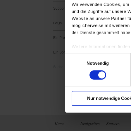
Wir verwenden Cookies, um I
Support kontaktieren
und die Zugriffe auf unsere 
Website an unsere Partner fü
FAQs
möglicherweise mit weiteren
der Dienste gesammelt habe
1 Ergebnis(se) :
Ein Produkt registrieren
METRIX Sc
Weitere Informationen finden
Herunterladen
Ein Software registrieren
Einwilligungsauswahl
ScopeNet lets you,
Notwendig
- View waveforms l
Suche
- Perform measur
- Take screenshots 
Nur notwendige Cook
Home
Neuigkeiten
Konzern