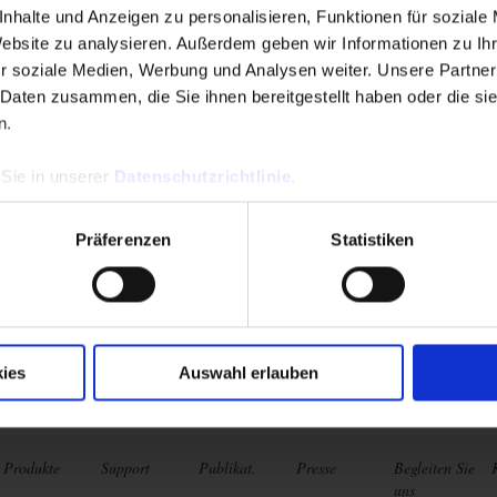
nhalte und Anzeigen zu personalisieren, Funktionen für soziale
Website zu analysieren. Außerdem geben wir Informationen zu I
r soziale Medien, Werbung und Analysen weiter. Unsere Partner
 Daten zusammen, die Sie ihnen bereitgestellt haben oder die s
n.
opeNet
 Sie in unserer
Datenschutzrichtlinie
.
 from your tablet or Android phone :
Präferenzen
Statistiken
ive
ements and analyses
of the...
Mehr Infos
ies
Auswahl erlauben
Produkte
Support
Publikat.
Presse
Begleiten Sie
uns