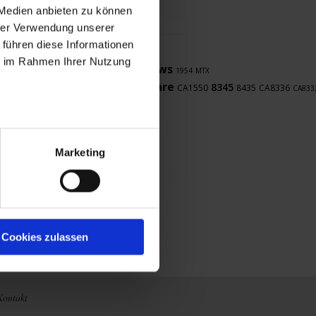
 Medien anbieten zu können
hrer Verwendung unserer
 führen diese Informationen
F607
CA
ie im Rahmen Ihrer Nutzung
LabWindows
8345
PEL103
Clamp
1954
MTX
CA8345
Firmware
PEL102
8345
CA1550
8435
CA8336
1052B
CA833
Marketing
Cookies zulassen
Kontakt