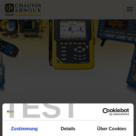
TEST
Startseite
Entdecken Sie die neue Generation der PEL 110 Leistungs- und
Energiedatenlogger!
Startseite
Zustimmung
Details
Über Cookies