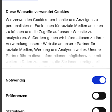
Entdecken Sie die neue
Generation der PEL 110
Diese Webseite verwendet Cookies
Leistungs- und
Wir verwenden Cookies, um Inhalte und Anzeigen zu
personalisieren, Funktionen für soziale Medien anbieten
Energiedatenlogger!
zu können und die Zugriffe auf unsere Website zu
analysieren. Außerdem geben wir Informationen zu Ihrer
Entdecken Sie die 
PEL 110 Serie
: Die neue 
Verwendung unserer Website an unsere Partner für
Generation von Leistungs- und 
soziale Medien, Werbung und Analysen weiter. Unsere
Energiedatenloggern!
Diese innovativen Leistungs- und 
Partner führen diese Informationen möglicherweise mit
Energierekorder mit Messwerterfassung alle 
weiteren Daten zusammen, die Sie ihnen bereitgestellt
200 ms und WIFI Access-Point sind konzipiert, 
haben oder die sie im Rahmen Ihrer Nutzung der Dienste
um Energieeffizienz zu steigern, Kosten zu 
gesammelt haben.
reduzieren und die Leistung elektrischer 
Einwilligungsauswahl
Anlagen zu optimieren. Die PEL-Datenlogger 
Notwendig
lassen sich nahtlos in jede Anlage 
Weitere Informationen finden Sie in unserer
integrieren, von der Energieerzeugung bis 
Datenschutzrichtlinie
.
zum Energieverbraucher. Mit Funktionen für 
Präferenzen
Wartung, Energieaudits und Langzeitmessungen repräsentieren diese 
in Frankreich gefertigten Logger die Spitze der Technologie.
Statistiken