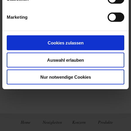
Video:
https://www.youtube.com/watch?v=goTHs-znjhc
Datenblatt PEL 110 Leistungs- und Energiedatenlogger
Marketing
(2.62 mo)
Cookies zulassen
Auswahl erlauben
Letzte Veröffentlichungen
Preisliste 2026 - gültig ab
Nur notwendige Cookies
01.01.2026
Home
Neuigkeiten
Konzern
Produkte