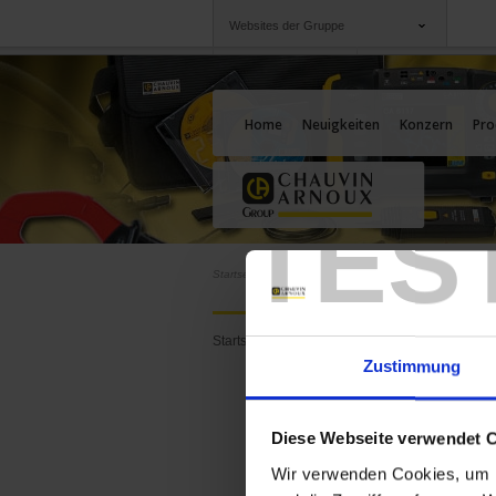
Websites der Gruppe
Gruppe
Unternehmen
Chauvin Arnoux
Angebote für Sie
Home
Neuigkeiten
Konzern
Pro
TES
Startseite
NEU: F404T Vielfachmesszange für Phot
NEU: F
Photov
Startseite
Zustimmung
Diese Webseite verwendet 
Wir verwenden Cookies, um I