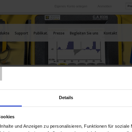
Eigenes Konto anlegen
Anmelden
International
Unsere Auslands-Tochtergesellschaften
dukte
Support
Publikat.
Presse
Begleiten Sie uns
Kontakt
T
ovoltaikanlagen
404T Vielfachmesszange für
oltaikanlagen
Details
NEU: F404T Vielfachmesszange für
Photovoltaikanlagen
Cookies
Die
Vielfachmesszange F404T
basiert auf der bewährten
F404 und wurde speziell für den Einsatz an
nhalte und Anzeigen zu personalisieren, Funktionen für soziale
Photovoltaikanlagen entwickelt. Mit der patentierten
DC