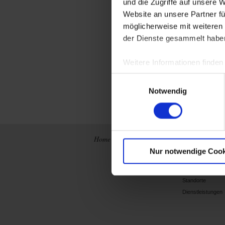
und die Zugriffe auf unsere 
Website an unsere Partner fü
möglicherweise mit weiteren
der Dienste gesammelt habe
Weitere Informationen finden
Einwilligungsauswahl
Datenbl
Notwendig
Home
Neuigkeiten
Konzern
Nur notwendige Cook
Wer sind wir ?
Geschichte
Standorte
Dienstleistungen