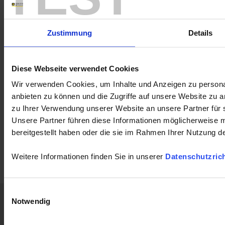
Frage an einen Service-Techniker
Zustimmung
Details
Diese Webseite verwendet Cookies
LabView
Lab
CA8345
8345
F607
CA1954
CA8334
CA8333
CA6163
Wir verwenden Cookies, um Inhalte und Anzeigen zu personal
8345
F407
PEL103
PEL102
DOX
anbieten zu können und die Zugriffe auf unsere Website zu 
zu Ihrer Verwendung unserer Website an unsere Partner für 
Unsere Partner führen diese Informationen möglicherweise 
bereitgestellt haben oder die sie im Rahmen Ihrer Nutzung 
Weitere Informationen finden Sie in unserer
Datenschutzrich
Einwilligungsauswahl
Home
Neuigkeiten
Konzern
Produkte
Notwendig
Begleiten Sie
Support
Publikat.
Presse