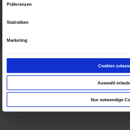
uns
Präferenzen
Kontakt
Statistiken
Allgemeine Verkaufs- und Lieferbedingungen
Impressum / Haftungsausschluss
GDPR
LinkedIn
Facebook
Twitter
Instagram
Marketing
Cookies zulass
Auswahl erlaub
Nur notwendige Co