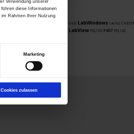
hrer Verwendung unserer
 führen diese Informationen
ie im Rahmen Ihrer Nutzung
LabWindows
8345
CA8336
F607
CA8333
CA833
Clamp
8435
CA6163
Firmware
CA8345
LabView
8345
F407
PEL103
PEL102
8336
Marketing
Kontakt
Cookies zulassen
Österreich
nternational