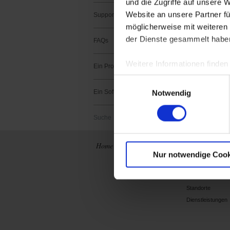
und die Zugriffe auf unsere 
Website an unsere Partner fü
Support kontaktieren
möglicherweise mit weiteren
der Dienste gesammelt habe
FAQs
Kein Produkt gef
Weitere Informationen finden
Ein Produkt registrieren
Einwilligungsauswahl
Ein Software registrieren
Notwendig
Suche
Home
Neuigkeiten
Konzern
Nur notwendige Cook
Wer sind wir ?
Geschichte
Standorte
Dienstleistungen