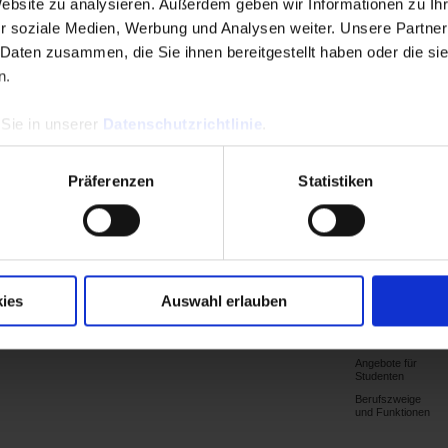
Website zu analysieren. Außerdem geben wir Informationen zu I
r soziale Medien, Werbung und Analysen weiter. Unsere Partner
 Daten zusammen, die Sie ihnen bereitgestellt haben oder die s
n.
unden
 Sie in unserer
Datenschutzrichtlinie
.
Präferenzen
Statistiken
Produkte
Support
Publikat.
Presse
Begleiten Sie
ies
Auswahl erlauben
uns
Publikationen
Presse-Infos
Stellenangebote
Archiv
Pressestimmen
I
Angebote für
Studenten
Berufszweige
und Funktionen