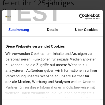
feiert ihr 125-jähriges
TEST
Bestehen
Ein Jubiläum, das unter dem Motto: Innovation,
Digitalisierung und Internationalisierung steht.
Zustimmung
Details
Über Cookies
Diese Webseite verwendet Cookies
Wir verwenden Cookies, um Inhalte und Anzeigen zu
personalisieren, Funktionen für soziale Medien anbieten
zu können und die Zugriffe auf unsere Website zu
analysieren. Außerdem geben wir Informationen zu Ihrer
Verwendung unserer Website an unsere Partner für
125 Jahre Innovation, vom ersten Universal-Prüfer 1927, dem Vorläufer
soziale Medien, Werbung und Analysen weiter. Unsere
des Multimeters, bis zum neuesten Oszilloskop, dem Scopix IV, das
Partner führen diese Informationen möglicherweise mit
Ende letzten Jahres auf den Markt kam.
weiteren Daten zusammen, die Sie ihnen bereitgestellt
125 Jahre Messgeräte-Entwicklung in unseren 6 Konstruktionsbüros.
haben oder die sie im Rahmen Ihrer Nutzung der Dienste
Heute ist Chauvin Arnoux durch 10 Tochtergesellschaften und
gesammelt haben.