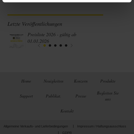
Letzte Veröffentlichungen
Preisliste 2026 - gültig ab
01.01.2026
Home
Neuigkeiten
Konzern
Produkte
Begleiten Sie
Support
Publikat.
Presse
uns
Kontakt
Allgemeine Verkaufs- und Lieferbedingungen
Impressum / Haftungsausschluss
GDPR
LinkedIn
Facebook
Twitter
Instagram