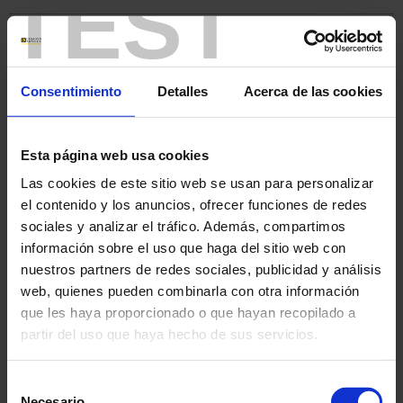
TEST
Neuigkeiten
Support
Consentimiento
Detalles
Acerca de las cookies
CGV
Esta página web usa cookies
GTS
Las cookies de este sitio web se usan para personalizar
el contenido y los anuncios, ofrecer funciones de redes
CGV
sociales y analizar el tráfico. Además, compartimos
información sobre el uso que haga del sitio web con
CGV
nuestros partners de redes sociales, publicidad y análisis
web, quienes pueden combinarla con otra información
AG
que les haya proporcionado o que hayan recopilado a
partir del uso que haya hecho de sus servicios.
Support
Para más información, consulte nuestra
política de
Selección
GDPR
privacidad
.
Necesario