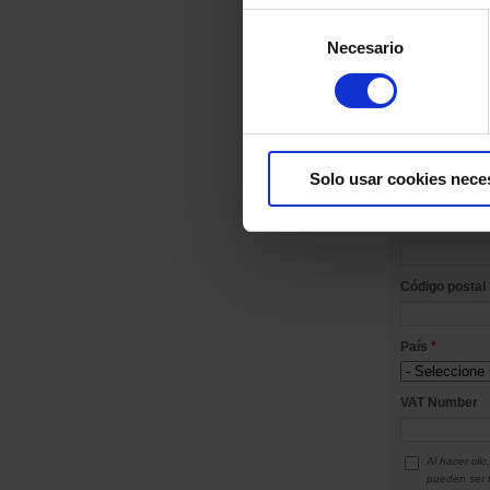
Selección
Necesario
de
consentimiento
Complemento 
Solo usar cookies nece
Ciudad
*
Código postal
País
*
VAT Number
Al hacer cli
pueden ser t