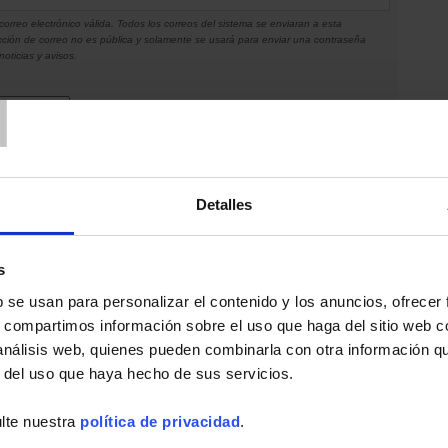
correo electrónico válida. Todos los correos del sistema se enviaran a esta
ección de correo no es pública y solamente se usará para enviar una contraseña
oticias y avisos.
T
Detalles
s
b se usan para personalizar el contenido y los anuncios, ofrecer
s, compartimos información sobre el uso que haga del sitio web 
 análisis web, quienes pueden combinarla con otra información q
r del uso que haya hecho de sus servicios.
lte nuestra
política de privacidad
.