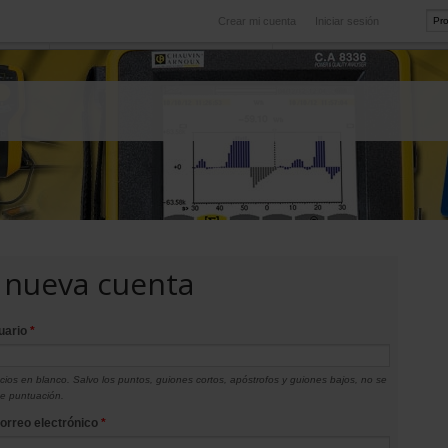
Crear mi cuenta
Iniciar sesión
Internacional
icio
Nuestras filiales en el extranjero
 nueva cuenta
uario
*
ios en blanco. Salvo los puntos, guiones cortos, apóstrofos y guiones bajos, no se
de puntuación.
correo electrónico
*