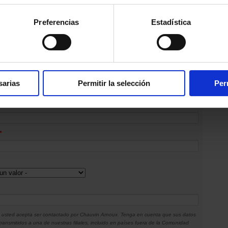
Preferencias
Estadística
de dirección
sarias
Permitir la selección
Per
*
c, usted acepta ser contactado por Chauvin Arnoux. Tenga en cuenta que sus datos
ransmitidos a una de nuestras filiales, incluido en países fuera de la Comunidad