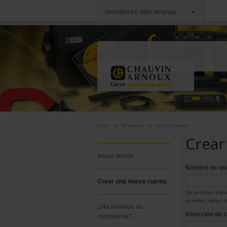
Descubra los sitios del grupo
Grupo
Empresas
Chauvin Arnoux
Una oferta a su serv
Inicio
Mi cuenta
Mi información
Crear
iniciar sesión
Nombre de us
crear una nueva cuenta
Se permiten espac
permiten signos 
¿ha olvidado su
Dirección de 
contraseña?