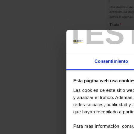
Una dirección de 
dirección. La dir
nueva o algunas n
TES
Título
*
Apellidos
*
Nombre
*
Consentimiento
Sociedad
Esta página web usa cookie
Teléfono
Las cookies de este sitio we
y analizar el tráfico. Ademá
redes sociales, publicidad y
Teléfono móvil
que hayan recopilado a parti
Dirección
*
Para más información, consu