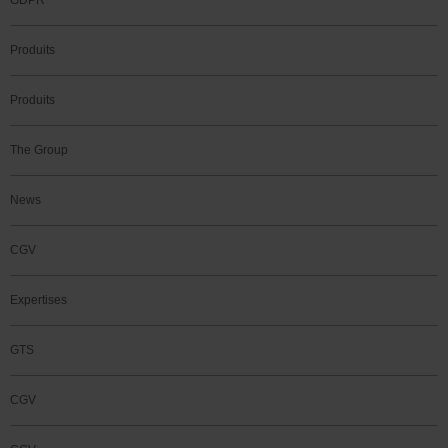
GDPR
Produits
Produits
The Group
News
CGV
Expertises
GTS
CGV