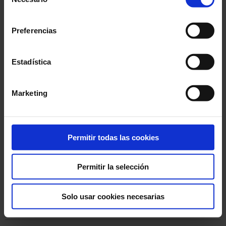
de
RGPD
consentimiento
Preferencias
RGPD
RGPD
Estadística
RGPD
Marketing
GDPR
GDPR
Permitir todas las cookies
Le Groupe
Permitir la selección
Modifier
Solo usar cookies necesarias
RGPD