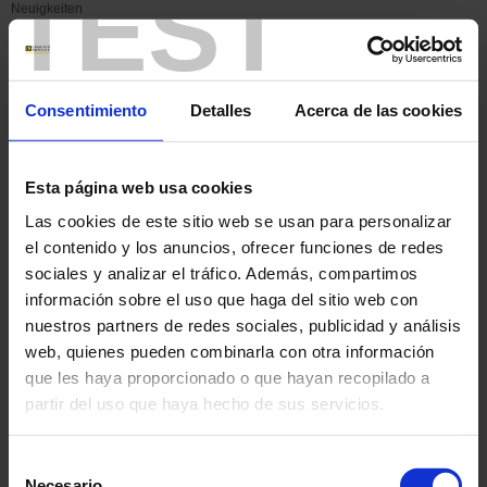
TEST
Neuigkeiten
Support
Consentimiento
Detalles
Acerca de las cookies
CGV
GTS
Esta página web usa cookies
Las cookies de este sitio web se usan para personalizar
CGV
el contenido y los anuncios, ofrecer funciones de redes
sociales y analizar el tráfico. Además, compartimos
CGV
información sobre el uso que haga del sitio web con
nuestros partners de redes sociales, publicidad y análisis
AG
web, quienes pueden combinarla con otra información
que les haya proporcionado o que hayan recopilado a
Support
partir del uso que haya hecho de sus servicios.
GDPR
Para más información, consulte nuestra
política de
Selección
privacidad
.
Necesario