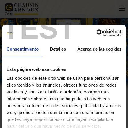
TEST
Consentimiento
Detalles
Acerca de las cookies
Esta página web usa cookies
Las cookies de este sitio web se usan para personalizar
el contenido y los anuncios, ofrecer funciones de redes
sociales y analizar el tráfico. Además, compartimos
información sobre el uso que haga del sitio web con
Inicio
Mi cuenta
Mi información
nuestros partners de redes sociales, publicidad y análisis
iniciar sesión
web, quienes pueden combinarla con otra información
que les haya proporcionado o que hayan recopilado a
crear una nueva cuenta
partir del uso que haya hecho de sus servicios.