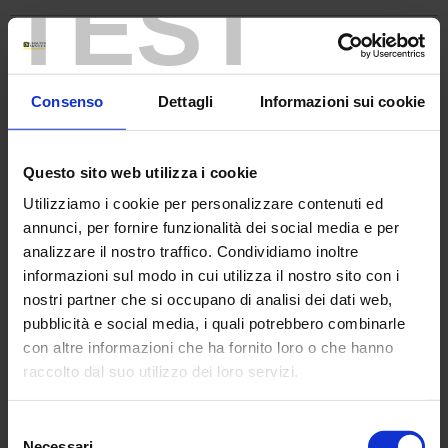
TEST
Neuigkeiten
Support
Consenso
Dettagli
Informazioni sui cookie
CGV
Questo sito web utilizza i cookie
GTS
Utilizziamo i cookie per personalizzare contenuti ed
annunci, per fornire funzionalità dei social media e per
CGV
analizzare il nostro traffico. Condividiamo inoltre
informazioni sul modo in cui utilizza il nostro sito con i
CGV
nostri partner che si occupano di analisi dei dati web,
pubblicità e social media, i quali potrebbero combinarle
AG
con altre informazioni che ha fornito loro o che hanno
raccolto dal suo utilizzo dei loro servizi.
Support
Per maggiori informazioni, si rimanda alla nostra
politica
Selezione
GDPR
di confidenzialità
.
Necessari